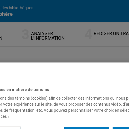
 des bibliothèques
phère
ANALYSER
RÉDIGER UN TRA
N
L’INFORMATION
CHERCHER PAR SUJET
ces en matière de témoins
ses de données spécialisées offrent habituellement la possibil
rmation bien spécifiques telles que les champs titre ou auteur. L
sons des témoins (cookies) afin de collecter des informations qui nous 
epérer des documents à partir de concepts et augmenter la perti
r votre expérience sur le site, de vous proposer des contenus vidéo, d’a
es de fréquentation, etc. Vous pouvez personnaliser votre choix en séle
ces ».
bjectifs