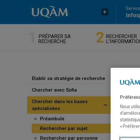
Passer au contenu
Accéder au menu principal
Accéder à la recherche
Service
Infos
PRÉPARER SA
RECHERCHER
RECHERCHE
L’INFORMATIO
RE
Établir sa stratégie de recherche
Chercher avec Sofia
Préféren
Les ba
Chercher dans les bases
d’info
Nous utili
spécialisées
pour r
d’améliore
Préambule
statistiqu
« Préféren
Rechercher par sujet
O
Rechercher par personne