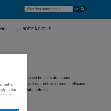
VAIL
BOÎTE À OUTILS
ité de cibler la recherche dans des zones
a recherche par sujet est particulièrement efficace
permettent
nence des résultats obtenus.
nalyser les
ctionnant