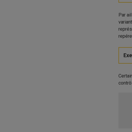
Par ai
varian
représ
repére
Ex
Certai
contrô