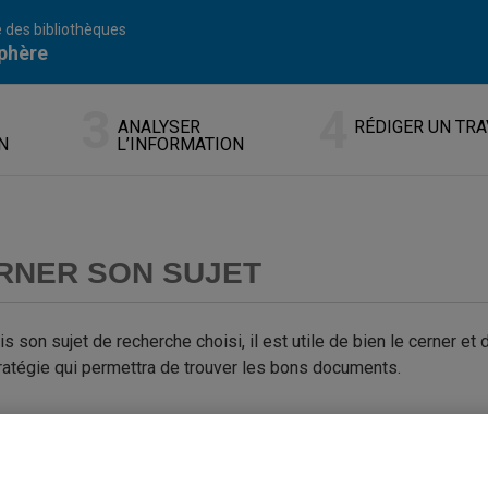
 des bibliothèques
phère
ANALYSER
RÉDIGER UN TRA
N
L’INFORMATION
RNER SON SUJET
s son sujet de recherche choisi, il est utile de bien le cerner et de
ratégie qui permettra de trouver les bons documents.
bjectifs
opter une stratégie efficace pour bien cerner un sujet de recher