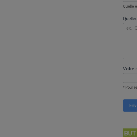
Quelle e
Quelle
Votre 
* Pour r
Env
BUT