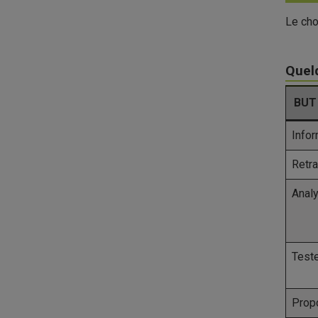
Le cho
Quelq
BUT
Infor
Retra
Analy
Test
Propo