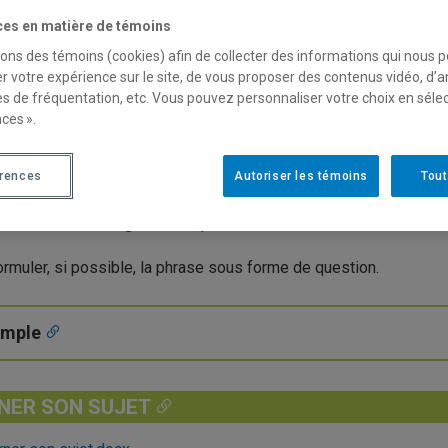
ces en matière de témoins
finir le but du travail académique à réaliser.
sons des témoins (cookies) afin de collecter des informations qui nous 
r votre expérience sur le site, de vous proposer des contenus vidéo, d’a
IMITER SON SUJET
es de fréquentation, etc. Vous pouvez personnaliser votre choix en séle
ces ».
ien délimiter le sujet, il faut l’examiner sous plusieurs angles 
r en priorité, sur les groupes d’individus concernés, sur l’impor
érences
Autoriser les témoins
Tout
e de temps à considérer. Ensuite, on résume tous ces éléments 
iliser des mots significatifs, précis.
ormuler, si possible, la phrase sous forme de question.
emple
NER SON SUJET