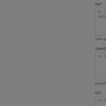
Qui?
Quels gr
Quand
De quell
Où?