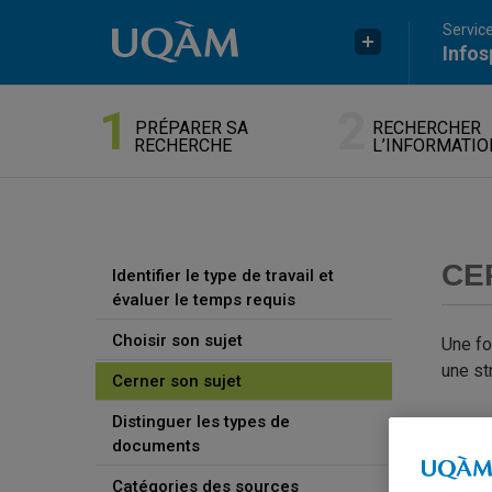
Passer au contenu
Accéder au menu principal
Accéder à la recherche
Service
Infos
PRÉPARER SA
RECHERCHER
RECHERCHE
L’INFORMATIO
CE
Identifier le type de travail et
évaluer le temps requis
Choisir son sujet
Une foi
une st
Cerner son sujet
Distinguer les types de
O
documents
Ad
Catégories des sources