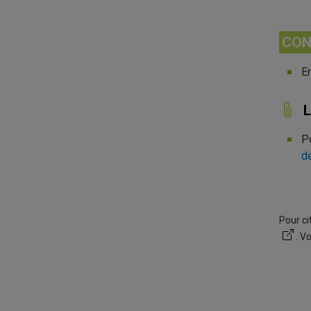
CON
En
L
P
d
Pour ci
. V