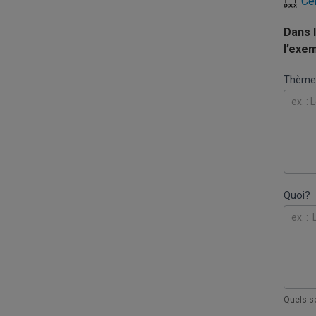
Ce
Dans l
l’exem
Thème 
Cer
son
suje
Quoi?
Quels s