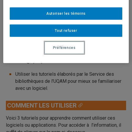
Service des bibliothèques de l’UQAM offre un soutien
institutionnel au logiciel EndNote et des bibliothécaires
Autoriser les témoins
peuvent également aider pour les applications Zotero et
BibTeX.
Tout refuser
OBJECTIFS
Préférences
Comprendre l’utilité des logiciels de gestion
bibliographique.
Utiliser les tutoriels élaborés par le Service des
bibliothèques de l’UQAM pour mieux se familiariser
avec un logiciel.
COMMENT LES UTILISER
Voici 3 tutoriels pour apprendre comment utiliser ces
logiciels ou applications. Pour accéder à l’information, il