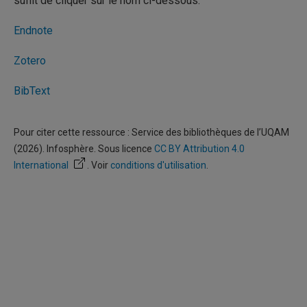
suffit de cliquer sur le nom ci-dessous.
Endnote
Zotero
BibText
Pour citer cette ressource : Service des bibliothèques de l’UQAM
(2026). Infosphère. Sous licence
CC BY Attribution 4.0
International
. Voir
conditions d'utilisation
.