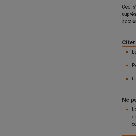
Ceci s
auprès
secti
Citer
L
Pe
Lo
Ne pa
Lo
d
c