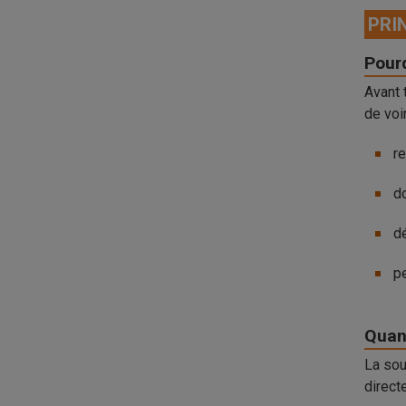
PRI
Pourq
Avant 
de voi
re
do
dé
pe
Quan
La sou
direct