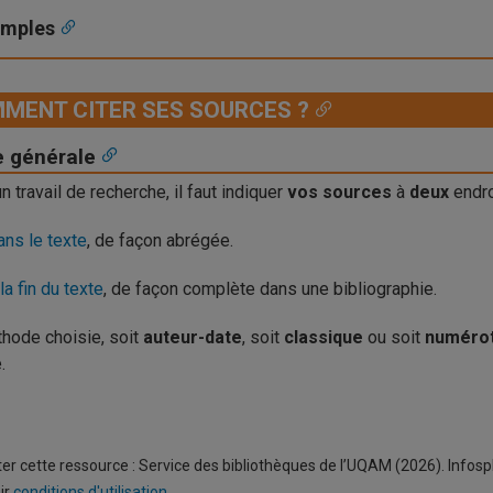
emples
MENT CITER SES SOURCES ?
e générale
n travail de recherche, il faut indiquer
vos sources
à
deux
endro
ans le texte
, de façon abrégée.
la fin du texte
, de façon complète dans une bibliographie.
hode choisie, soit
auteur-date
, soit
classique
ou soit
numéro
.
ter cette ressource : Service des bibliothèques de l’UQAM (2026). Infos
oir
conditions d'utilisation
.