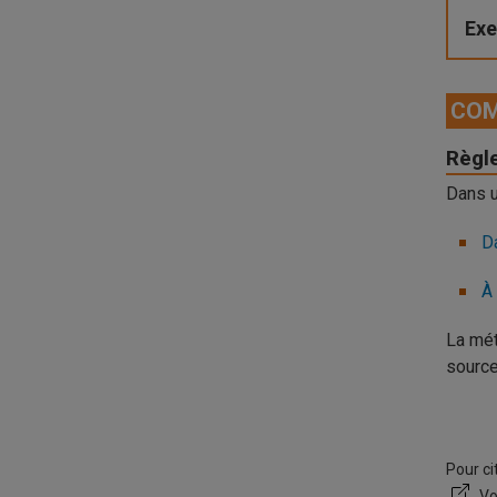
Ex
COM
Règl
Dans u
D
À 
La mét
source
Pour ci
. V