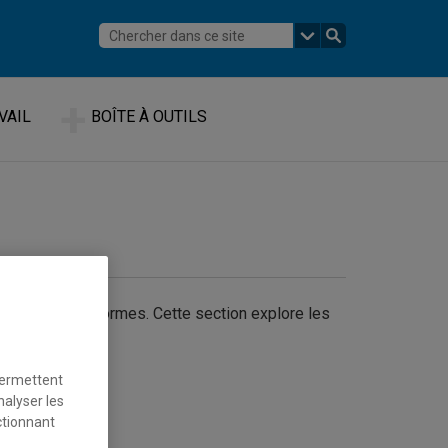
VAIL
BOÎTE À OUTILS
dre différentes formes. Cette section explore les
er vos sources.
permettent
nalyser les
ctionnant