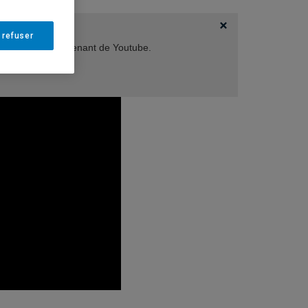
 refuser
er les vidéos provenant de Youtube.
s