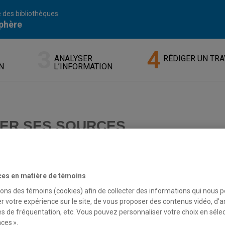
 des bibliothèques
phère
ANALYSER
RÉDIGER UN TRA
N
L’INFORMATION
TER SES SOURCES
er la source d’une information utilisée dans un travail peut pren
pes généraux de la citation et montre concrètement comment cit
ces en matière de témoins
sons des témoins (cookies) afin de collecter des informations qui nous 
bjectif
r votre expérience sur le site, de vous proposer des contenus vidéo, d’a
es de fréquentation, etc. Vous pouvez personnaliser votre choix en séle
onnaitre les différentes méthodes pour bien citer ses sources.
ces ».