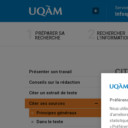
Passer au contenu
Accéder au menu principal
Accéder à la recherche
Service
Infos
PRÉPARER SA
RECHERCHER
RECHERCHE
L’INFORMATIO
CI
Présenter son travail
Conseils sur la rédaction
Indiqu
Citer un extrait de texte
princi
Préféren
Citer ses sources
Nous utili
O
Principes généraux
d’améliore
statistiqu
Dans le texte
C
« Préféren