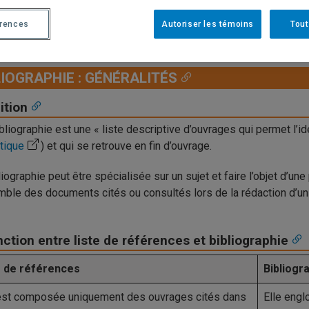
onnaître les ressources pour respecter les styles bibliographiq
érences
Autoriser les témoins
Tout
epérer le style recommandé en fonction de la méthode de citatio
LIOGRAPHIE : GÉNÉRALITÉS
ition
bliographie est une « liste descriptive d’ouvrages qui permet l’id
stique
) et qui se retrouve en fin d’ouvrage.
liographie peut être spécialisée sur un sujet et faire l’objet d’une
mble des documents cités ou consultés lors de la rédaction d’un t
nction entre liste de références et bibliographie
e de références
Bibliogr
 est composée uniquement des ouvrages cités dans
Elle engl