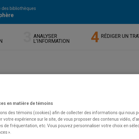
 des bibliothèques
phère
ANALYSER
RÉDIGER UN TRA
N
L’INFORMATION
TER SES SOURCES DANS LA BIB
’assurer d’une présentation uniforme et professionnelle des r
ces en matière de témoins
es de mise en forme. C’est le style bibliographique qui définit ce
s choisie.
sons des témoins (cookies) afin de collecter des informations qui nous 
r votre expérience sur le site, de vous proposer des contenus vidéo, d’a
es de fréquentation, etc. Vous pouvez personnaliser votre choix en séle
bjectifs
ces ».