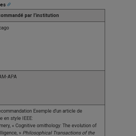
ces
commandé par l’institution
icago
QAM-APA
ecommandation
Exemple d’un article de
e en style IEEE:
 Emery, « Cognitive
ornithology
: The evolution of
elligence, »
Philosophical Transactions of the