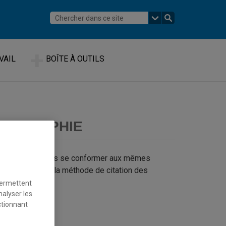
VAIL
BOÎTE À OUTILS
LIOGRAPHIE
éférences, toujours se conformer aux mêmes
s critères selon la méthode de citation des
permettent
nalyser les
ctionnant