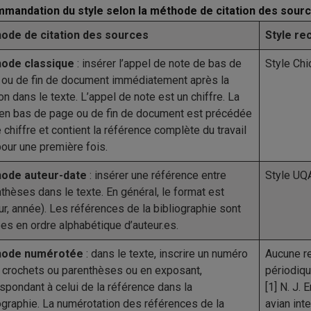
mandation du style selon la méthode de citation des sour
ode de citation des sources
Style re
ode classique
: insérer l’appel de note de bas de
Style Ch
 ou de fin de document immédiatement après la
ion dans le texte. L’appel de note est un chiffre. La
 en bas de page ou de fin de document est précédée
 chiffre et contient la référence complète du travail
pour une première fois.
ode auteur-date
: insérer une référence entre
Style U
thèses dans le texte. En général, le format est
ur, année). Les références de la bibliographie sont
es en ordre alphabétique d’auteur.es.
ode numérotée
: dans le texte, inscrire un numéro
Aucune
r
 crochets ou parenthèses ou en exposant,
périodiqu
spondant à celui de la référence dans la
[1] N. J.
ographie. La numérotation des références de la
avian int