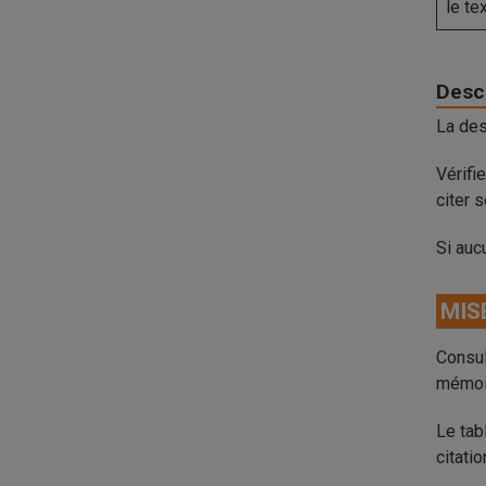
le te
Desc
La des
Vérifi
citer 
Si auc
MIS
Consul
mémoir
Le tab
citatio