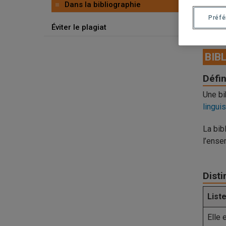
Dans la bibliographie
C
Préf
Éviter le plagiat
R
BIB
Défin
Une bi
lingui
La bib
l’ense
Disti
List
Elle