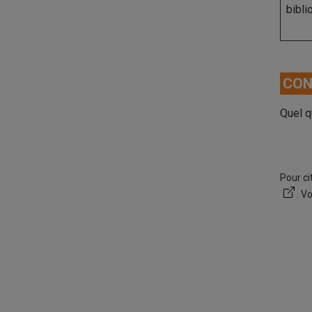
bibli
CON
Quel q
Pour ci
. V