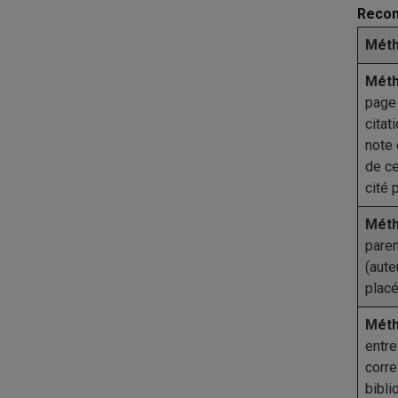
Recom
Méth
Méth
page
citat
note
de ce
cité 
Méth
paren
(aute
placé
Méth
entre
corre
bibli