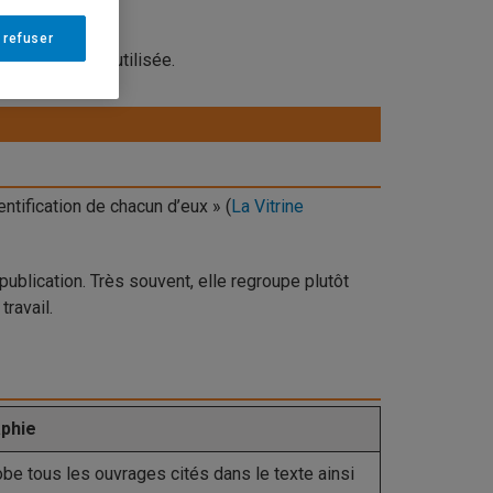
ues de l’UQAM.
 refuser
n des sources utilisée.
entification de chacun d’eux » (
La Vitrine
 publication. Très souvent, elle regroupe plutôt
ravail.
aphie
obe tous les ouvrages cités dans le texte ainsi