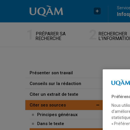
Passer au contenu
Accéder au menu principal
Accéder à la recherche
Service
Infos
PRÉPARER SA
RECHERCHER
RECHERCHE
L’INFORMATIO
CI
Présenter son travail
Conseils sur la rédaction
Pour s
Citer un extrait de texte
Préféren
critèr
source
Citer ses sources
Nous utili
d’améliore
Principes généraux
statistiqu
O
Dans le texte
« Préféren