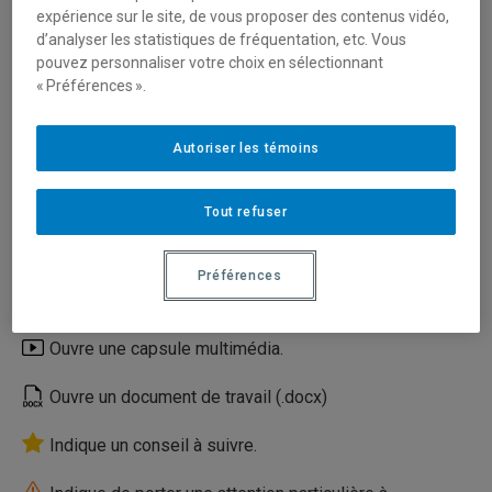
expérience sur le site, de vous proposer des contenus vidéo,
INDICATIONS SUIVANTES
d’analyser les statistiques de fréquentation, etc. Vous
Le menu
pouvez personnaliser votre choix en sélectionnant
« Préférences ».
Obtenir le menu du site (version mobile).
Accéder à d’autres sites pertinents.
Autoriser les témoins
Tout refuser
Les codes visuels
Affiche des sections complémentaires.
Préférences
Réduit les sections complémentaires ouvertes.
Ouvre une capsule multimédia.
Ouvre un document de travail (.docx)
Indique un conseil à suivre.